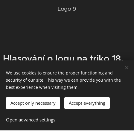
Logo 9
Hlasování o logu na triko 18.
přední hlídky
We use cookies to ensure the proper functioning and
security of our site. This way we can provide you with the
Do hlasování budou započítány pouze hlasy od
best experience when visiting them.
členů 18. PH.
Accept only necessary
Accept everything
Jméno a příjmení
Open advanced settings