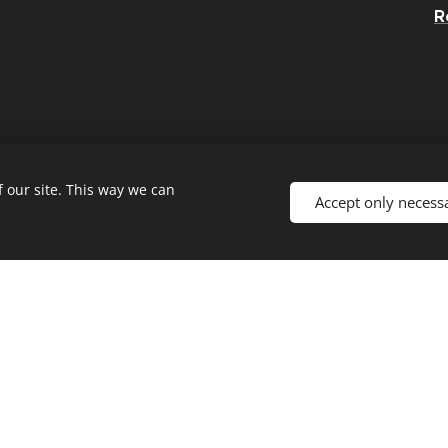
R
 our site. This way we can
Accept only necess
Contact
E-mail:
18ph@royalrangers.cz