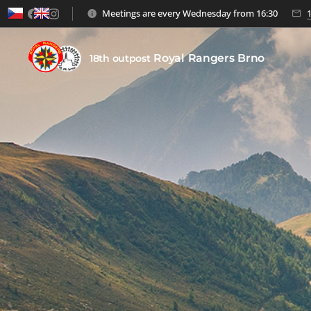
Meetings are every Wednesday from 16:30
Royal
Rangers
Brno
18th outpost