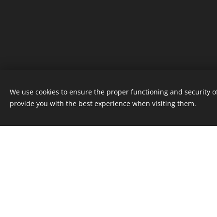
We use cookies to ensure the proper functioning and security of
provide you with the best experience when visiting them.
Billing information
18. přední hlídka Royal Rangers Brno
Životského 101/10
618 00 Brno, Židenice