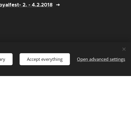
oyalfest- 2. - 4.2.2018
ary
Accept everything
Open advanced settings
Sponsors