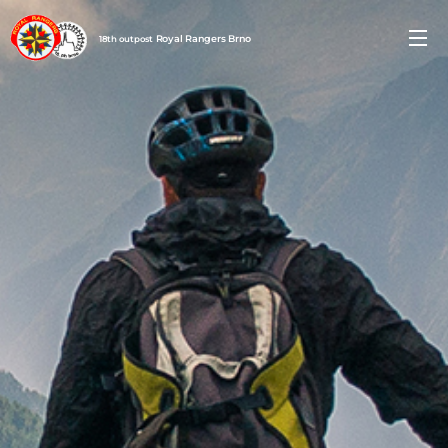
Royal
Rangers
Brno
18th outpost