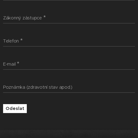
Zákonný zástupce
Telefon
E-mail
Poznámka (zdravotní stav apod.)
Odeslat