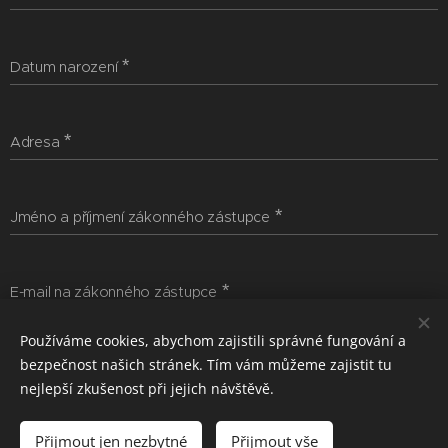
Datum narození
Adresa
Jméno a příjmení zákonného zástupce
E-mail na zákonného zástupce
Používáme cookies, abychom zajistili správné fungování a
bezpečnost našich stránek. Tím vám můžeme zajistit tu
Telefonní číslo na zákonného zástupce
nejlepší zkušenost při jejich návštěvě.
Přijmout jen nezbytné
Přijmout vše
Zdravotní omezení