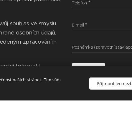
Telefon
vůj souhlas ve smyslu
E-mail
hraně osobních údajů,
uvedeným zpracováním
Poznámka (zdravotní stav apo
ování fotografií,
Odeslat
kendové akce 18 PH
ečnost našich stránek. Tím vám
Přijmout jen nez
ním fotografií svého
kách Royal Rangers.
ím obrazového či
rafie, video) v rámci
 tisku nebo
uveřejněním fotografií