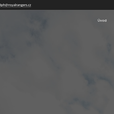
8ph@royalrangers.cz
Úvod