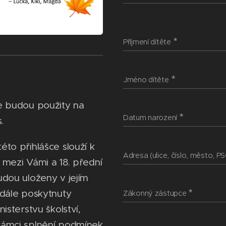
Příjmení dítěte
Jméno dítěte
e budou použity na
Datum narození
.
to přihlášce slouží k
Adresa (ulice, číslo, město, PS
 mezi Vámi a 18. přední
udou uloženy v jejím
 dále poskytnuty
Zákonný zástupce
isterstvu školství,
rámci splnění podmínek