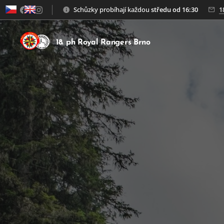
Schůzky probíhají každou
středu od 16:30
1
18. ph Royal Rangers Brno