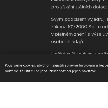
pro získání státních dotací.
Svým podpisem vyjadřuji s
zákona 101/2000 Sb., o oc
v platném znění, s výše 
osobních údajů.
Uděluji svůj souhlas k pořiz
audio/video záznamů z ví
Používáme cookies, abychom zajistili správné fungování a bezp
Brno. Souhlasím s uveřejně
můžeme zajistit tu nejlepší zkušenost při jejich návštěvě.
dítěte na webových strán
Rovněž souhlasím s využit
zvukového materiálu (fotog
propagaci Royal Rangers v
časopisech. Souhlasím i s 