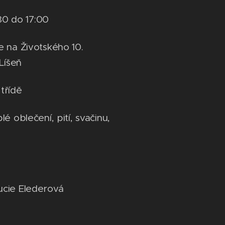
:30 do 17:00
 na Životského 10.
Líšeň
 třídě
é oblečení, pití, svačinu,
ucie Elederová