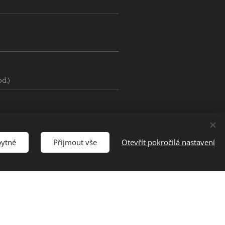
d.)
bytné
Přijmout vše
Otevřít pokročilá nastavení