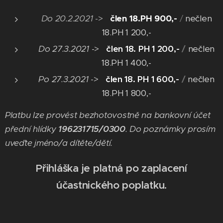
Do 20.2.2021
->
člen 18.PH 900,-
/
nečlen
18.PH 1 200,-
Do 27.3.2021
->
člen 18. PH 1 200,-
/
nečlen
18.PH 1 400,-
Po 27.3.2021
->
člen 18. PH 1 600,-
/
nečlen
18.PH 1 800,-
Platbu lze provést bezhotovostně na bankovní účet
přední hlídky
196231715/0300
. Do poznámky prosím
uveďte jméno/a dítěte/dětí.
Přihláška je platná po zaplacení
účastnického poplatku.