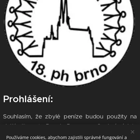
Prohlášení:
Souhlasím, že zbylé peníze budou použity na
další činnost Royal Rangers. Osobní údaje
obsažené v této přihlášce slouží k navázání
Používáme cookies, abychom zajistili správné fungování a