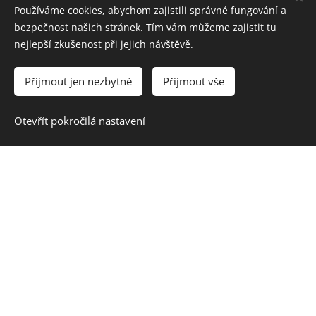
Používáme cookies, abychom zajistili správné fungování a
bezpečnost našich stránek. Tím vám můžeme zajistit tu
Telefonní číslo
nejlepší zkušenost při jejich návštěvě.
Přijmout jen nezbytné
Přijmout vše
Souhlas s prohlášením
Ano
Otevřít pokročilá nastavení
Ne
Souhlasím se zpracováním osobních údajů pro účely 18.
přední hlídky Royal Rangers.
Odeslat