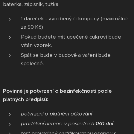
baterka, zápisník, tužka
1 dáreček - vyrobený či koupený (maximálně
za 50 Kč)
Pokud budete mít upečené cukroví bude
vítán vzorek.
Spát se bude v budově a vaření bude
společné.
Povinné je potvrzení o bezinfekčnosti podle
platných předpisů:
potvrzení o platném očkování
prodělaní nemoci v posledních
180 dní
test provedený certifikovanou osobou s