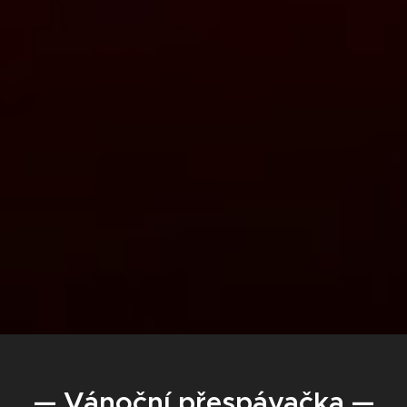
— Vánoční přespávačka —