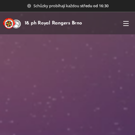
Schůzky probíhají každou
středu od 16:30
18. ph Royal Rangers Brno