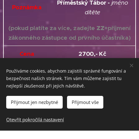
Příměstský Tábor -
jméno
Poznámka
dítěte
(pokud platíte za více, zadejte
ZZ
+příjmení
zákonného zástupce od prvního účastníka)
Cena
2700,- Kč
Používáme cookies, abychom zajistili správné fungování a
Prohlášení
bezpečnost našich stránek. Tím vám můžeme zajistit tu
nejlepší zkušenost při jejich návštěvě.
Osobní údaje obsažené v této přihlášce slouží k
navázání smluvního vztahu mezi Vámi a 18.
Přijmout jen nezbytné
Přijmout vše
přední hlídkou Royal Rangers a budou uloženy
v jejím sídle. Osobní údaje budou dále
Otevřít pokročilá nastavení
poskytnuty ústředí Royal Rangers a Ministerstvu
školství, mládeže a tělovýchovy v rámci splnění