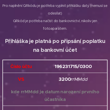
Pro naplnění QRkódu je potřeba vyplnit přihlášku daty. (nemusí se
odesílat)
QRkód je potřeba načíst do bankovnictví, nikoliv jen
fotoaparátem.
Přihláška je platná po připsání poplatku
na bankovní účet
Číslo účtu
196231715/0300
VS
3200
rrMMdd
kde rrMMdd je datum narození prvního
účastníka