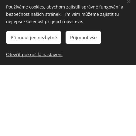
2603224328/2010
Používáme cookies, abychom zajistili správné fungování a
bezpečnost našich stránek. Tím vám můžeme zajistit tu
nejlepší zkušenost při jejich návštěvě.
Přijmout jen nezbytné
Přijmout vše
Otevřít pokročilá nastavení
Kontakt
E-mail:
18ph@royalrangers.cz